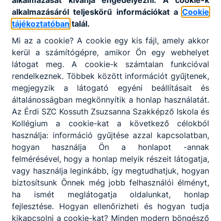
alkalmazását kívánja engedélyezni. A cookie-k
ismeretek
alkalmazásáról teljeskörű információkat a
Cookie
Osztályfőnöki
Digitális kultúra
tájékoztatóban
talál.
Komplex
Mi az a cookie? A cookie egy kis fájl, amely akkor
Osztályközösség-
természettudományos
kerül a számítógépre, amikor Ön egy webhelyet
építő Program
tantárgy
látogat meg. A cookie-k számtalan funkcióval
rendelkeznek. Többek között információt gyűjtenek,
Fizika
megjegyzik a látogató egyéni beállításait és
Földrajz
általánosságban megkönnyítik a honlap használatát.
Az Érdi SZC Kossuth Zsuzsanna Szakképző Iskola és
Pénzügyi és vállalkozói
Kollégium a cookie-kat a következő célokból
ismeretek
használja: információ gyűjtése azzal kapcsolatban,
hogyan használja Ön a honlapot -annak
felmérésével, hogy a honlap melyik részeit látogatja,
szakmai_program_erdi_szc_kzsszki.pdf
vagy használja leginkább, így megtudhatjuk, hogyan
biztosítsunk Önnek még jobb felhasználói élményt,
Letöltés
ha ismét meglátogatja oldalunkat, honlap
fejlesztése. Hogyan ellenőrizheti és hogyan tudja
kikapcsolni a cookie-kat? Minden modern böngésző