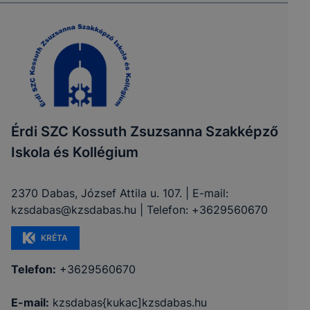
Érdi SZC Kossuth Zsuzsanna Szakképző
Iskola és Kollégium
2370 Dabas, József Attila u. 107. | E-mail:
kzsdabas@kzsdabas.hu | Telefon: +3629560670
KRÉTA
Telefon:
+3629560670
E-mail:
kzsdabas{kukac]kzsdabas.hu