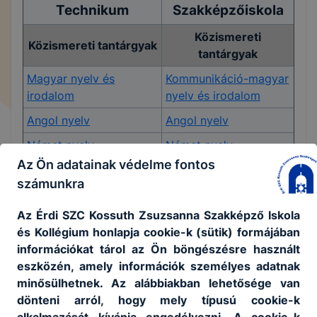
Technikum
Szakképzőiskola
Közismereti
Közismereti tantárgyak
tantárgyak
Magyar nyelv és
Kommunikáció-magyar
irodalom
nyelv és irodalom
Angol nyelv
Angol nyelv
Német nyelv
Német nyelv
Az Ön adatainak védelme fontos
Matematika
Matematika
számunkra
Történelem és
Történelem
társadalomismeret
Az Érdi SZC Kossuth Zsuzsanna Szakképző Iskola
és Kollégium honlapja cookie-k (sütik) formájában
Állampolgári ismeretek
Természetismeret
információkat tárol az Ön böngészésre használt
Digitális kultúra
Testnevelés
eszközén, amely információk személyes adatnak
minősülhetnek. Az alábbiakban lehetősége van
Pénzügyi és
dönteni arról, hogy mely típusú cookie-k
Testnevelés
munkavállalói