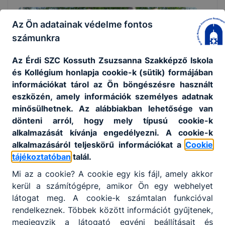
Az Ön adatainak védelme fontos
számunkra
Az Érdi SZC Kossuth Zsuzsanna Szakképző Iskola
és Kollégium honlapja cookie-k (sütik) formájában
információkat tárol az Ön böngészésre használt
eszközén, amely információk személyes adatnak
minősülhetnek. Az alábbiakban lehetősége van
dönteni arról, hogy mely típusú cookie-k
ORSZÁGOS DÖNTŐIG JUTOTT A „KÁZSÉ” LÁNY
alkalmazását kívánja engedélyezni. A cookie-k
LABDARÚGÓCSAPATA
alkalmazásáról teljeskörű információkat a
Cookie
tájékoztatóban
talál.
Iskolánk évek óta részt vesz az MLSZ által szervezett
amatőr középiskolai labdarúgó tornán, a Fair Play Cup
Mi az a cookie? A cookie egy kis fájl, amely akkor
versenysorozatban. Intézményünk lány- és fiúcsapattal
kerül a számítógépre, amikor Ön egy webhelyet
is képviselteti magát, a lánycsapat pedig az elmúlt
látogat meg. A cookie-k számtalan funkcióval
időszakban szép eredményekkel bizonyította
rendelkeznek. Többek között információt gyűjtenek,
tehetségét, kitartását és sportszerűségét. A gödöllői
2026. aug. 4.
Igazgatóság
megjegyzik a látogató egyéni beállításait és
területi versenyen a csoportmérkőzések után végül a 4.