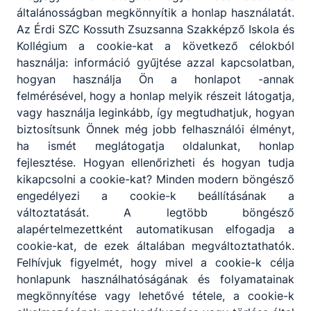
általánosságban megkönnyítik a honlap használatát.
helyen zárt.
Az Érdi SZC Kossuth Zsuzsanna Szakképző Iskola és
Kollégium a cookie-kat a következő célokból
használja: információ gyűjtése azzal kapcsolatban,
hogyan használja Ön a honlapot -annak
felmérésével, hogy a honlap melyik részeit látogatja,
vagy használja leginkább, így megtudhatjuk, hogyan
biztosítsunk Önnek még jobb felhasználói élményt,
ha ismét meglátogatja oldalunkat, honlap
fejlesztése. Hogyan ellenőrizheti és hogyan tudja
kikapcsolni a cookie-kat? Minden modern böngésző
Javítóvizsga 2025/2026 - os tanév
engedélyezi a cookie-k beállításának a
változtatását. A legtöbb böngésző
A vizsgákra augusztus 25 – én kerül sor. 7:45 – re kérjük
alapértelmezettként automatikusan elfogadja a
a tanulókat, hogy érvényes fényképes igazolvánnyal,
cookie-kat, de ezek általában megváltoztathatók.
alkalomhoz illő öltözetben jelenjenek meg az iskola
Felhívjuk figyelmét, hogy mivel a cookie-k célja
aulájában.
honlapunk használhatóságának és folyamatainak
megkönnyítése vagy lehetővé tétele, a cookie-k
2026. aug. 4.
Igazgatóság