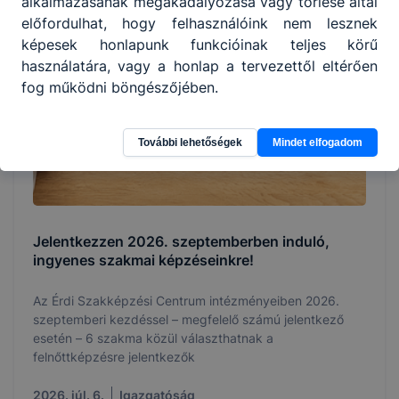
alkalmazásának megakadályozása vagy törlése által
előfordulhat, hogy felhasználóink nem lesznek
képesek honlapunk funkcióinak teljes körű
használatára, vagy a honlap a tervezettől eltérően
fog működni böngészőjében.
További lehetőségek
Mindet elfogadom
Jelentkezzen 2026. szeptemberben induló,
ingyenes szakmai képzéseinkre!
Az Érdi Szakképzési Centrum intézményeiben 2026.
szeptemberi kezdéssel – megfelelő számú jelentkező
esetén – 6 szakma közül választhatnak a
felnőttképzésre jelentkezők
2026. júl. 6.
Igazgatóság